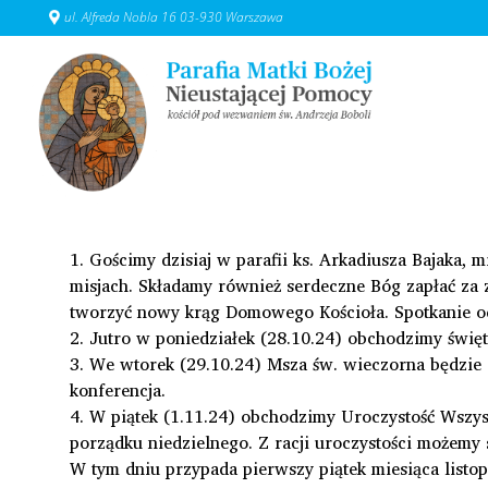
ul. Alfreda Nobla 16 03-930 Warszawa
1. Gościmy dzisiaj w parafii ks. Arkadiusza Bajaka
misjach. Składamy również serdeczne Bóg zapłać za z
tworzyć nowy krąg Domowego Kościoła. Spotkanie od
2. Jutro w poniedziałek (28.10.24) obchodzimy świ
3. We wtorek (29.10.24) Msza św. wieczorna będzie
konferencja.
4. W piątek (1.11.24) obchodzimy Uroczystość Wszy
porządku niedzielnego. Z racji uroczystości możemy
W tym dniu przypada pierwszy piątek miesiąca listo