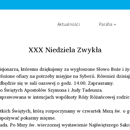
Aktualności
Parafia
XXX Niedziela Zwykła
, misjonarza, któremu dziękujemy za wygłoszone Słowo Boże i 
łożone ofiary na potrzeby misyjne na Syberii. Również dzisiaj
będzie się w sali oazowej o godz. 14.00. Zapraszamy.
ęto Świętych Apostołów Szymona i Judy Tadeusza.
 sprawowana w intencjach wspólnoty Róży Różańcowej rodzicó
stkich Świętych, którą rozpoczynamy w czwartek Mszą św. o 
 spożywać pokarmy mięsne.
pada. Po Mszy św. wieczornej wystawienie Najświętszego Sakr