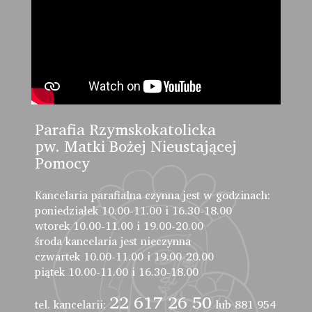
Parafia Rzymskokatolicka
pw. Matki Bożej Nieustającej
Pomocy
Kancelaria parafialna czynna jest w godzinach:
poniedziałek 10.00-11.00 i 16.30-18.00
wtorek 10.00-11.00 i 19.00-20.00
środa kancelaria jest nieczynna
czwartek 10.00-11.00 i 19.00-20.00
piątek 10.00-11.00 i 16.30-18.00
22 617 26 50
tel. kancelarii:
lub 881 954