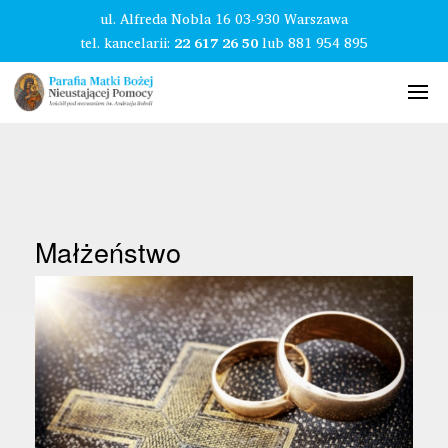
ul. Alfreda Nobla 16 03-930 Warszawa
tel. kancelarii:
22 617 26 50
lub
881 954 895
Małżeństwo