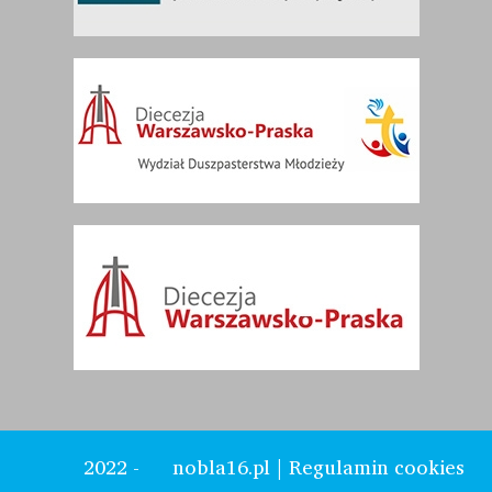
2022 -
nobla16.pl
|
Regulamin cookies