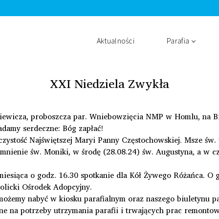
Aktualności
Parafia
XXI Niedziela Zwykła
zkiewicza, proboszcza par. Wniebowzięcia NMP w Homlu, na Bi
ładamy serdeczne: Bóg zapłać!
czystość Najświętszej Maryi Panny Częstochowskiej. Msze św. 
omnienie św. Moniki, w środę (28.08.24) św. Augustyna, a w 
li miesiąca o godz. 16.30 spotkanie dla Kół Żywego Różańca. O 
olicki Ośrodek Adopcyjny.
 możemy nabyć w kiosku parafialnym oraz naszego biuletynu pa
ane na potrzeby utrzymania parafii i trwających prac remonto