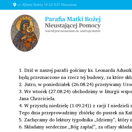
ul. Alfreda Nobla 16 03-930 Warszawa
1. Dziś w naszej parafii gościmy ks. Leonarda Adus
będą przeznaczone na rzecz tej budowy, za które sk
2. Jutro, w poniedziałek (26.08.24) przeżywamy Uro
3. We wtorek (27.08.24) obchodzimy w liturgii wsp
Jana Chrzciciela.
4. W przyszłą niedzielę (1.09.24)) z racji I niedzie
Tego dnia przeprowadzimy zbiórkę do puszek na Kat
5. Zachęcamy do lektury tygodnika „Idziemy”, który
6. Składamy serdeczne „Bóg zapłać”, za ofiary skład