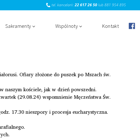
tel. kancelarii:
22 617 26 50
lub
881 954 895
Sakramenty
Wspólnoty
Kontakt
ałorusi. Ofiary złożone do puszek po Mszach św.
w naszym kościele, jak w dzień powszedni.
czwartek (29.08.24) wspomnienie Męczeństwa Św.
godz. 17.30 nieszpory i procesja eucharystyczna.
rafialnego.
wych.