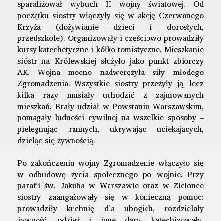
sparaliżował wybuch II wojny światowej. Od
początku siostry włączyły się w akcję Czerwonego
Krzyża (dożywianie dzieci i dorosłych,
przedszkole). Organizowały i częściowo prowadziły
kursy katechetyczne i kółko tomistyczne. Mieszkanie
sióstr na Królewskiej służyło jako punkt zbiorczy
AK. Wojna mocno nadwerężyła siły młodego
Zgromadzenia. Wszystkie siostry przeżyły ją, lecz
kilka razy musiały uchodzić z zajmowanych
mieszkań. Brały udział w Powstaniu Warszawskim,
pomagały ludności cywilnej na wszelkie sposoby –
pielęgnując rannych, ukrywając uciekających,
dzieląc się żywnością.
Po zakończeniu wojny Zgromadzenie włączyło się
w odbudowę życia społecznego po wojnie. Przy
parafii św. Jakuba w Warszawie oraz w Zielonce
siostry zaangażowały się w konieczną pomoc:
prowadziły kuchnię dla ubogich, rozdzielały
żywność, odzież i inne dary, katechizowały,