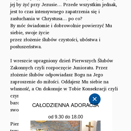
jej by żyć przy Jezusie… Przede wszystkim jednak,
jest to czas intensywnego zapatrzenia się i
zasłuchania w Chrystusa… po co?
By móc świadomie i dobrowolnie powierzyć Mu
siebie, swoje życie
przez złożenie ślubów czystości, ubóstwa i
posłuszeństwa.
I wreszcie upragniony dzień Pierwszych Ślubów
Zakonnych czyli rozpoczęcie Junioratu. Przez
złożenie ślubów odpowiadasz Bogu na Jego
zaproszenie do miłości. Oddajesz Mu siebie na
własność, a On dokonuje w Tobie Konsekracji czyli
czyni Cię wyłączoną z tego świata, byś jeszcze
×
bardziej była dla świata. A nade wszystko, byś
CAŁODZIENNA ADORACJA
swoim życiem mogła oddawać Bogu chwałę.
od 9.30 do 18.00
Pierwsze śluby na trzy lata, następnie znowu na
trzy lata. Po sześciu latach formacji