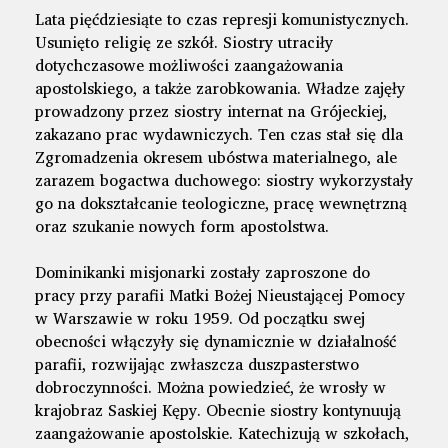
Lata pięćdziesiąte to czas represji komunistycznych.
Usunięto religię ze szkół. Siostry utraciły
dotychczasowe możliwości zaangażowania
apostolskiego, a także zarobkowania. Władze zajęły
prowadzony przez siostry internat na Grójeckiej,
zakazano prac wydawniczych. Ten czas stał się dla
Zgromadzenia okresem ubóstwa materialnego, ale
zarazem bogactwa duchowego: siostry wykorzystały
go na dokształcanie teologiczne, pracę wewnętrzną
oraz szukanie nowych form apostolstwa.
Dominikanki misjonarki zostały zaproszone do
pracy przy parafii Matki Bożej Nieustającej Pomocy
w Warszawie w roku 1959. Od początku swej
obecności włączyły się dynamicznie w działalność
parafii, rozwijając zwłaszcza duszpasterstwo
dobroczynności. Można powiedzieć, że wrosły w
krajobraz Saskiej Kępy. Obecnie siostry kontynuują
zaangażowanie apostolskie. Katechizują w szkołach,