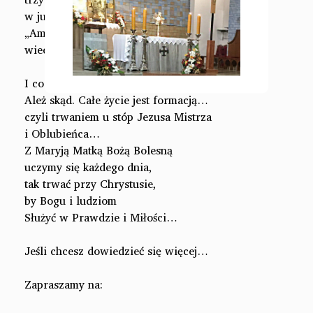
w junioracie możesz Bogu powiedzieć swoje
„Amen”. Tak, chcę oddać Ci siebie przez śluby
wieczyste.
I co dalej…? Koniec formacji… ?
Ależ skąd. Całe życie jest formacją…
czyli trwaniem u stóp Jezusa Mistrza
i Oblubieńca…
Z Maryją Matką Bożą Bolesną
uczymy się każdego dnia,
tak trwać przy Chrystusie,
by Bogu i ludziom
Służyć w Prawdzie i Miłości…
Jeśli chcesz dowiedzieć się więcej…
Zapraszamy na: