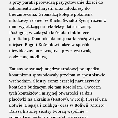
a przy parafii prowadzą przygotowanie dzieci do
sakramentu Eucharystii oraz młodzieży do
bierzmowania. Gromadzą kolejne pokolenia
młodzieży i dzieci w Ruchu Światło-Życie, razem z
nimi wyjeżdżają na rekolekcje latem i zimą.
Posługują w zakrystii kościoła i bibliotece
parafialnej. Dominikanki misjonarki służą w tym
miejscu Bogu i Kościołowi także w sposób
niewidoczny na zewnątrz - przez wytrwałą
codzienną modlitwę.
Zmiany w sytuacji międzynarodowej po upadku
komunizmu spowodowały przełom w apostolstwie
wschodnim. Siostry coraz częściej nawiązywały
kontakt z budzącym się tam Kościołem. Owocem
tych kontaktów i misyjnej otwartości są dziś
placówki na Ukrainie (Fastów), w Rosji (Orzeł), na
Łotwie (Liepāja i Kuldīga) oraz w Boliwii (Oruro).
Dalszą historię siostry tworzą wspólnie –
spoglądając wstecz i naprzód, rozważając