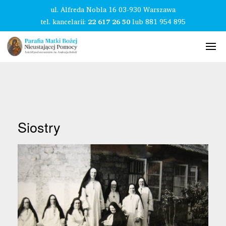
ul. Alfreda Nobla 16 03-930 Warszawa
tel. kancelarii:
22 617 26 50
lub
881 954 895
Siostry